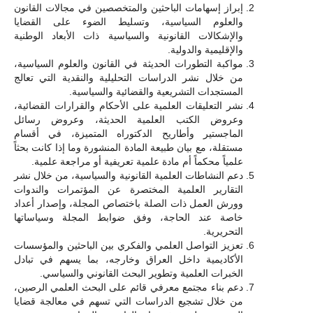
إبراز إسهامات الباحثين والمتخصصين في مجالات القانون
والعلوم السياسية، وتسليط الضوء على القضايا
والإشكالات القانونية والسياسية ذات الأبعاد الوطنية
والإقليمية والدولية.
مواكبة التطورات الحديثة في القانون والعلوم السياسية،
من خلال نشر الدراسات التحليلية والنقدية التي تعالج
المستجدات التشريعية والقضائية والسياسية.
نشر التعليقات العلمية على الأحكام والقرارات القضائية،
وعروض الكتب العلمية الحديثة، وعروض رسائل
الماجستير وأطاريح الدكتوراه المتميزة، في أقسام
مستقلة، مع بيان طبيعة المادة المنشورة وما إذا كانت بحثاً
علمياً محكماً أم مادة علمية تعريفية أو مراجعة علمية.
دعم النشاطات العلمية القانونية والسياسية، من خلال نشر
التقارير العلمية المختصرة عن المؤتمرات والندوات
وورش العمل ذات الصلة باختصاص المجلة، وإصدار أعداد
خاصة عند الحاجة، وفق ضوابط المجلة وسياساتها
التحريرية.
تعزيز التواصل العلمي والفكري بين الباحثين والمؤسسات
الأكاديمية داخل العراق وخارجه، بما يسهم في تبادل
الخبرات العلمية وتطوير البحث القانوني والسياسي.
دعم بناء مجتمع معرفي قائم على البحث العلمي الرصين،
من خلال تشجيع الدراسات التي تسهم في معالجة قضايا